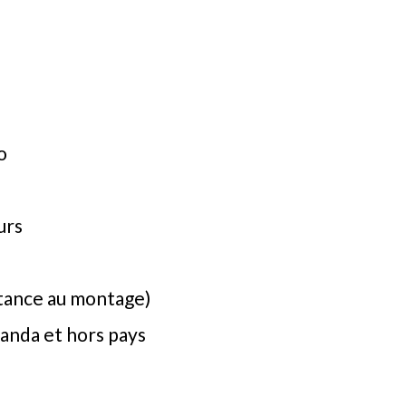
o
urs
stance au montage)
Canda et hors pays