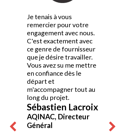
t à fait
Je tenais à vous
Un petit mot
mettre
remercier pour votre
Mireille et 
ctivité
engagement avec nous.
équipe, un 
urs sans
C'est exactement avec
merci pour t
n de nos
ce genre de fournisseur
travail effec
que je désire travailler.
des derniers
our
Vous avez su me mettre
fut un char
ûts
en confiance dès le
travailler av
eur plus
départ et
Stéphan
’as pas
m'accompagner tout au
Couturie
onde à
long du projet.
Groupe BM
 soutien
Sébastien Lacroix
Présidente
pui
AQINAC, Directeur
Communica
 jamais ce
Général
ec