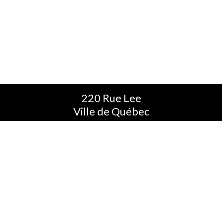
220 Rue Lee
Ville de Québec
QC G1K 2K6
T.
1-418-524-1888
F. 1-418-524-0006
SF.
1-800-760-9488